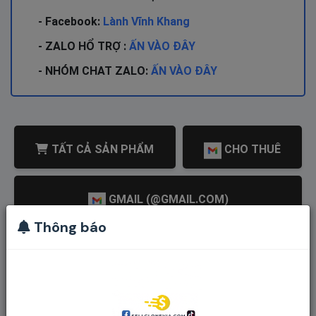
- Facebook:
Lành Vĩnh Khang
- ZALO HỔ TRỢ :
ẤN VÀO ĐÂY
- NHÓM CHAT ZALO:
ẤN VÀO ĐÂY
TẤT CẢ SẢN PHẨM
CHO THUÊ
GMAIL (@GMAIL.COM)
Thông báo
CLONE TIKTOK REG PHONE THẬT 100%
CLONE TIKTOK LOGIN BẰNG GOOGLE