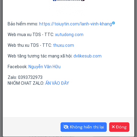
ACC TIKTOK CÓ MÃ NGƯỜI MỚI
Bảo hiểm mmo:
https://toiuytin.com/lanh-vinh-khang
Web mua xu TDS - TTC:
xutudong.com
Web thu xu TDS - TTC:
thuxu.com
Web tăng tương tác mạng xã hội:
dvlikesub.com
Facebook:
Nguyễn Văn Hữu
Sản phẩm không tồn tại
Zalo: 0393732973
NHÓM CHAT ZALO:
ẤN VÀO ĐÂY
Lịch Sử Mua Hàng
ĐƠN HÀNG GẦN ĐÂY
Không hiển thị lại
Đóng
...123
Mua
1
Tài khoản