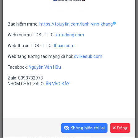
ACC TIKTOK CÓ MÃ NGƯỜI MỚI
Bảo hiểm mmo:
https://toiuytin.com/lanh-vinh-khang
Web mua xu TDS - TTC:
xutudong.com
Web thu xu TDS - TTC:
thuxu.com
Web tăng tương tác mạng xã hội:
dvlikesub.com
Facebook:
Nguyễn Văn Hữu
Sản phẩm không tồn tại
Zalo: 0393732973
NHÓM CHAT ZALO:
ẤN VÀO ĐÂY
Lịch Sử Mua Hàng
ĐƠN HÀNG GẦN ĐÂY
Không hiển thị lại
Đóng
...son
Mua
1
Tiktok Us