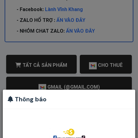
- Facebook:
Lành Vĩnh Khang
- ZALO HỔ TRỢ :
ẤN VÀO ĐÂY
- NHÓM CHAT ZALO:
ẤN VÀO ĐÂY
TẤT CẢ SẢN PHẨM
CHO THUÊ
GMAIL (@GMAIL.COM)
Thông báo
CLONE TIKTOK REG PHONE THẬT 100%
CLONE TIKTOK LOGIN BẰNG GOOGLE